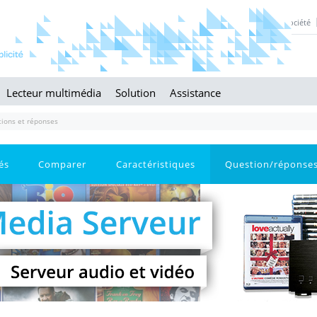
Société
Lecteur multimédia
Solution
Assistance
ions et réponses
és
Comparer
Caractéristiques
Question/réponse