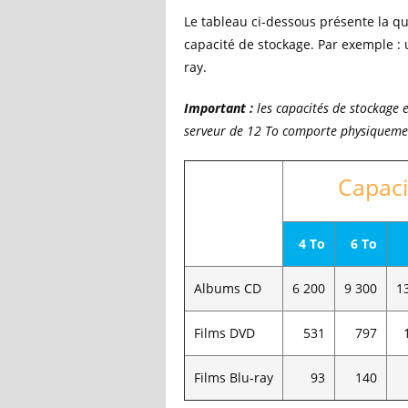
Le tableau ci-dessous présente la q
capacité de stockage. Par exemple :
ray.
Important :
les capacités de stockage 
serveur de 12 To comporte physiquemen
Capaci
4 To
6 To
Albums CD
6 200
9 300
1
Films DVD
531
797
Films Blu-ray
93
140