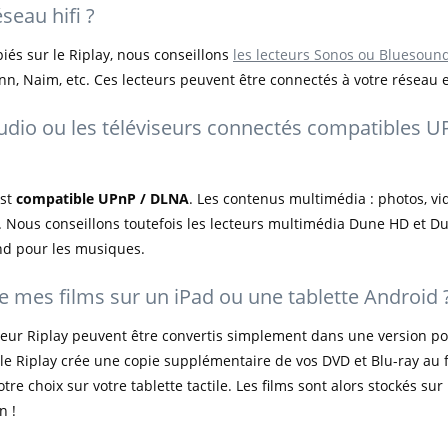
seau hifi ?
iés sur le Riplay, nous conseillons
les lecteurs Sonos ou Bluesoun
nn, Naim, etc. Ces lecteurs peuvent être connectés à votre réseau 
udio ou les téléviseurs connectés compatibles UP
st
compatible UPnP / DLNA
. Les contenus multimédia : photos, v
 Nous conseillons toutefois les lecteurs multimédia Dune HD et Dun
nd pour les musiques.
ire mes films sur un iPad ou une tablette Android 
erveur Riplay peuvent être convertis simplement dans une version p
 Riplay crée une copie supplémentaire de vos DVD et Blu-ray au 
tre choix sur votre tablette tactile. Les films sont alors stockés sur
n !