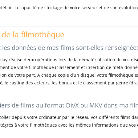
éfinir la capacité de stockage de votre serveur et de son évolution
 de la filmothèque
es données de mes films sont-elles renseignées
play réalise deux opérations lors de la dématérialisation de vos dis
ment de votre filmothèque (classement et insertion de meta-donnée
n de votre part. A chaque copie d’un disque, votre filmothèque est
é, le casting des acteurs, les bonus et le classement par genre (dr
ers de films au format DivX ou MKV dans ma fi
-coller depuis votre ordinateur par le réseau vos différents films d
intégrés à votre filmothèques avec les mêmes informations que vos 