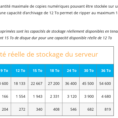
uantité maximale de copies numériques pouvant être stockée sur un
 une capacité d’archivage de 12 To permet de ripper au maximum 1
exprimées sont les capacités de stockage réellement disponibles en ten
t 15 To de disque dur pour une capacité disponible réelle de 12 To
té réelle de stockage du serveur
9 To
12 To
15 To
18 To
24 To
30 To
36 To
3 600
18 133
22 667
27 200
36 400
45 500
54 600
1 166
1 554
1 943
2 331
3 120
3 900
4 680
204
272
340
408
546
682
819