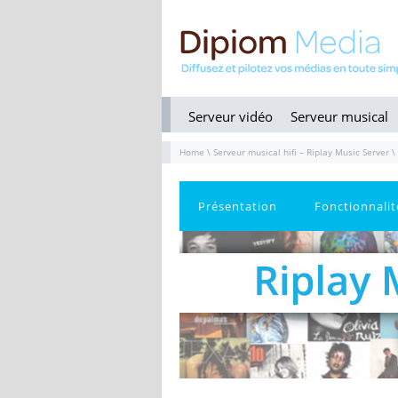
Serveur vidéo
Serveur musical
Home
\
Serveur musical hifi – Riplay Music Server
\ 
Présentation
Fonctionnalit